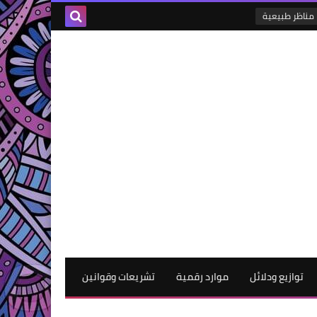
مناظر طبيعية
توازيع ودلائل
موارد رقمية
تشريعات وقوانين