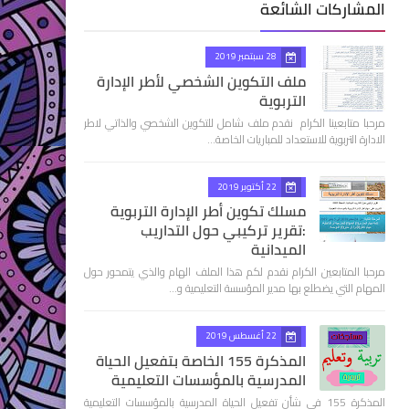
المشاركات الشائعة
28 سبتمبر 2019
ملف التكوين الشخصي لأطر الإدارة
التربوية
مرحبا متابعينا الكرام نقدم ملف شامل للتكوين الشخصي والذاتي لاطر
الادارة التربوية للاستعداد للمباريات الخاصة…
22 أكتوبر 2019
مسلك تكوين أطر الإدارة التربوية
:تقرير تركيبي حول التداريب
الميدانية
مرحبا المتابعين الكرام نقدم لكم هذا الملف الهام والذي يتمحور حول
المهام التي يضطلع بها مدير المؤسسة التعليمية و…
22 أغسطس 2019
المذكرة 155 الخاصة بتفعيل الحياة
المدرسية بالمؤسسات التعليمية
اطلاع على الموضوعات القادمة وحتى تتوصلوا بكل جديد من موضوعات المدونة لاتنسوا التسجيل والانضمام
المذكرة 155 في شأن تفعيل الحياة المدرسية بالمؤسسات التعليمية