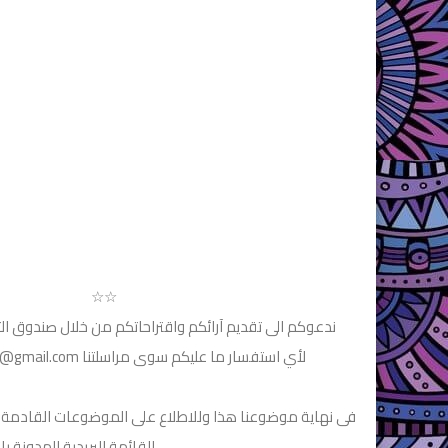
☆☆
ندعوكم الى تقديم آرائكم واقتراحاتكم من خلال صندوق ا
الراغبين في ذلك سوى مراسلتنا عبر البريد الإلكتروني التالي: Mojmos3@gmail.com لأي استفسار ما عليكم سوى مراسلتنا
للقائمة البريدية للمدونة 