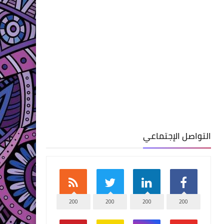
التواصل الإجتماعي
200
200
200
200