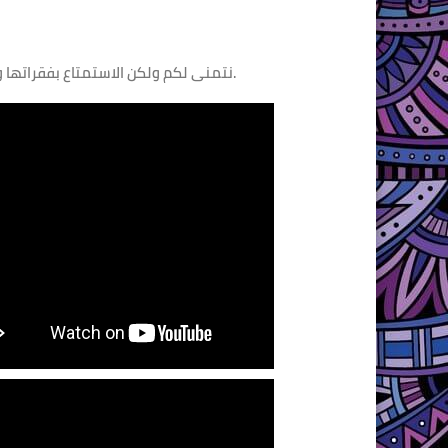
نتمنى لكم ولكن الاستمتاع بفقراتها و أن تنال اعجابكم وإعجابكن ودامت لكن ولكم المسرات.