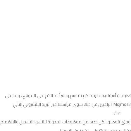
لتعليقات أسفله.كما يمكنكم تقاسم ونشر أعمالكم على الموقع ، وما على
☆☆
فى نهاية موضوعنا هذا ولل
بادخال بريدكم الالكتروني عن طريق التسجيل