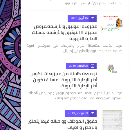
المنوطة بكل إطار من أطر تسيير الإدارة التربوية …
16 أبريل 2020
مجزوءة التوثيق والأرشفة:عروض
مميزة # التوثيق والأرشفة .مسلك
الادارة التربوية
مرحبا متابعينا ،متتبعاتنا الكرام والكريمات في مدونتكم التربوية
mojmos-taalim للتربية والتعليم في إطار ال…
08 أكتوبر 2019
تجميعة كاملة من مجزوءات تكوين
أطر الإدارة التربوية -مسلك تكوين
أطر الإدارة التربوية-
مرحبا متابعينا الكرام ،نقدم لكم موضوع تربوي جديد يخص المظاهر
السيكوسوسيولوجية للتدبير وهو موضوع هام ومف…
29 نوفمبر 2019
حقوق الموظف وواجباته فيما يتعلق
بالرخص والغياب