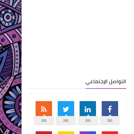
التواصل الإجتماعي
200
200
200
200