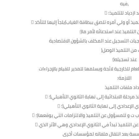
فيه،
قد ازدياد للتلميذ؛
ميذ أو ولي أمره تلصق ببطاقة الغياب)يلجأ إليها للتأكد
لتلميذ عند استدعائه لأمر ما(؛
اجبات التسجيل عند المكلف بالشؤون الاقتصادية
 من التلميذ الوصل
عند تسجيله(؛
عام للخارجية لائحة ويسلمها للمدير للقيام بالإجراءات
اللازمة؛
ذ مرحلة الابتدائية إلى نهاية الثانوي التأهيلي(؛
وي الإعدادي إلى نهاية الثانوي التأهيلي(؛
 ت و للمسؤول عن التلميذ والالتزامات التي يوقعها(؛
ن التلميذ تبدأ في الثانوي الإعدادي وهي الأثر الذي