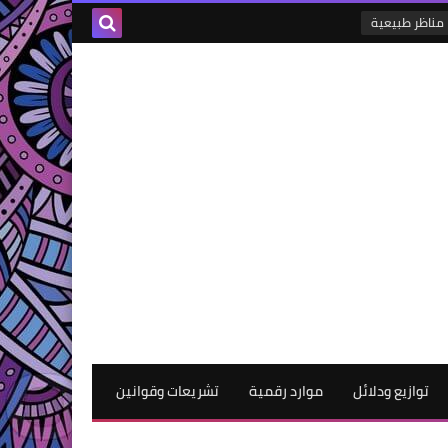
مناظر طبيعية
توازيع ودلائل
موارد رقمية
تشريعات وقوانين