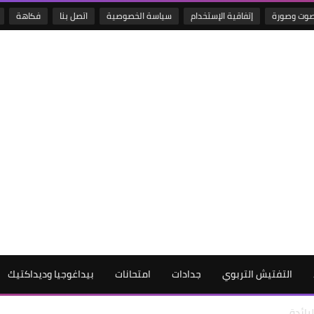
وت وصورة
إتفاقية الإستخدام
سياسة الخصوصية
اتصل بنا
فكاهة
التفتيش التربوي
جدادات
امتحانات
بيداغوجيا وديداكتيك
رائدة