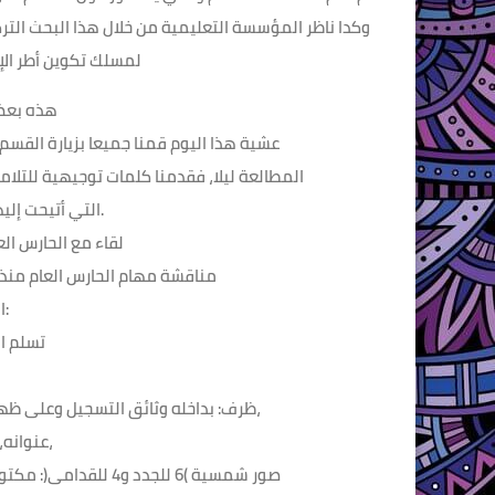
وكدا ناظر المؤسسة التعليمية من خلال هذا البحث الترك
لمسلك تكوين أطر الإ
هذه بعض المقتطفات من البحث
عشية هذا اليوم قمنا جميعا بزيارة القسم 
المطالعة ليلا، فقدمنا كلمات توجيهية للتلامي
التي أتيحت إليهم من أجل تحصيل نتائج إيجابية.
لقاء مع الحارس العام للخارجية 2
مناقشة مهام الحارس العام منذ ا
الدخول المدرسي:
تسلم ال
و
 ظرف: بداخله وثائق التسجيل وعلى ظهره الاسم الكامل للتلميذ، القسم، اسم الأب أو الولي،
عنوانه، رقم ب ت و، رقم هاتفه،
 صور شمسية )6 للجدد و4 للقدامى(: مكتوب على ظهرها اسم التلميذ ونسبه والقسم الذي يدرس