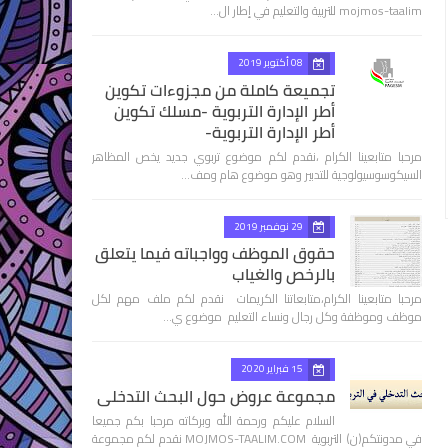
mojmos-taalim للتربية والتعليم في إطار ال…
08 أكتوبر 2019
تجميعة كاملة من مجزوءات تكوين
أطر الإدارة التربوية -مسلك تكوين
أطر الإدارة التربوية-
مرحبا متابعينا الكرام ،نقدم لكم موضوع تربوي جديد يخص المظاهر
السيكوسوسيولوجية للتدبير وهو موضوع هام ومف…
29 نوفمبر 2019
حقوق الموظف وواجباته فيما يتعلق
بالرخص والغياب
مرحبا متابعينا الكرام،متابعاتنا الكريمات نقدم لكم ملف مهم لكل
موظف وموظفة وكل رجال ونساء التعليم موضوع ي…
15 فبراير 2020
مجموعة عروض حول البحث التدخلي
السلام عليكم ورحمة الله وبركاته مرحبا بكم جميعا
في مدونتكم(ن) التربوية MOJMOS-TAALIM.COM نقدم لكم مجموعة