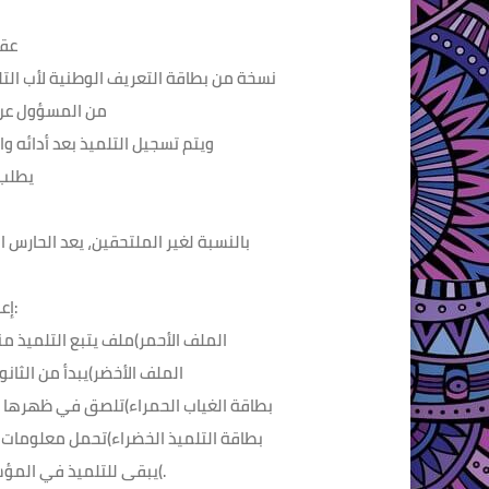
 ع
 نسخة من بطاقة التعريف الوطنية لأب التل
من المسؤول عن ا
ويتم تسجيل التلميذ بعد أدائه و
)يطلب
بالنسبة لغير الملتحقين، يعد الحارس ال
إعداد ملفات التلميذ:
 الملف الأحمر)ملف يتبع التلميذ من
 الملف الأخضر)يبدأ من الثان
 بطاقة الغياب الحمراء)تلصق في ظهرها ب
 بطاقة التلميذ الخضراء)تحمل معلومات ع
يبقى للتلميذ في المؤسسة بعد انتقال ملفاته لمؤسسات أخرى(.